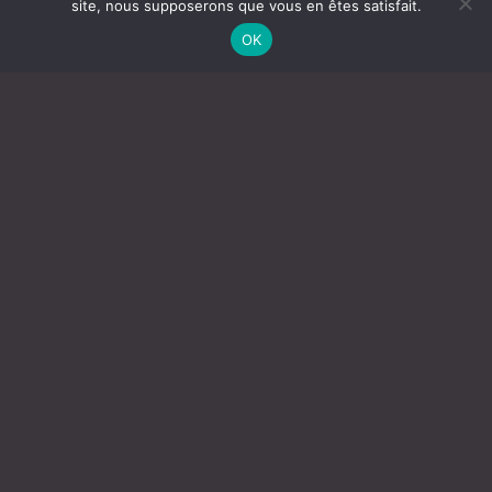
site, nous supposerons que vous en êtes satisfait.
OK
DES PIÈGES
POUR
MOUSTIQUES
ADULTES QUI
S’ADAPTENT